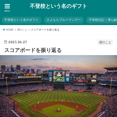
不登校という名のギフト
menu
不登校という名のギフト
さよならブルーマンデー
不登校日記｜僕ら
HOME
僕のこと
スコアボードを振り返る
2023.06.27
僕のこと
スコアボードを振り返る