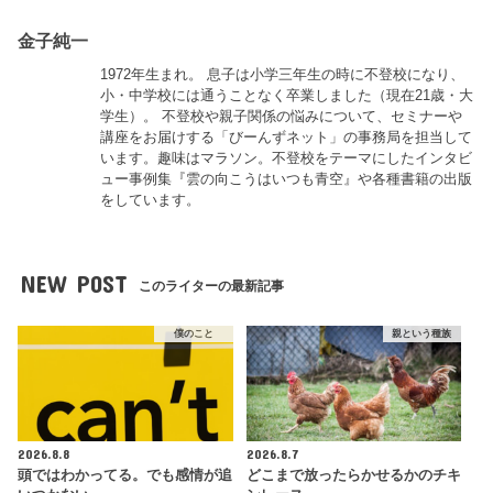
金子純一
1972年生まれ。 息子は小学三年生の時に不登校になり、
小・中学校には通うことなく卒業しました（現在21歳・大
学生）。 不登校や親子関係の悩みについて、セミナーや
講座をお届けする「びーんずネット」の事務局を担当して
います。趣味はマラソン。不登校をテーマにしたインタビ
ュー事例集『雲の向こうはいつも青空』や各種書籍の出版
をしています。
NEW POST
このライターの最新記事
僕のこと
親という種族
2026.8.8
2026.8.7
頭ではわかってる。でも感情が追
どこまで放ったらかせるかのチキ