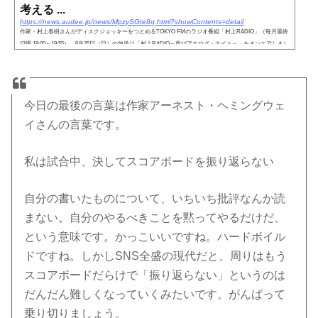
考える ...
https://news.audee.jp/news/MpzySGte8g.html?showContents=detail
作家・村上春樹さんがディスクジョッキーをつとめるTOKYO FMのラジオ番組「村上RADIO」（毎月最終
日曜 19:00～19:55）。6月25日（日）の放送は「村上RADIO～再びアナログ・ナイト～」をオンエアしまし
た。エルヴィス・プレスリーのデビューアルバムから、村上さんが...
今日の最後の言葉は作家アーネスト・ヘミングウェ
イさんの言葉です。
私は試合中、決してスコアボードを振り返らない
自分の書いたものについて、いちいち批評なんか読
まない。自分のやるべきことを黙ってやるだけだ、
という意味です。かっこいいですね。ハードボイル
ドですね。しかしSNS全盛の現代だと、周りはもう
スコアボードだらけで「振り返らない」というのは
だんだん難しくなっていくみたいです。がんばって
乗り切りましょう。