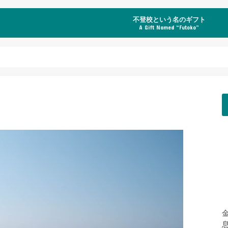
不登校という名のギフト
A Gift Named “Futoko”