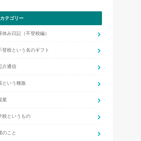
カテゴリー
昼休み日記（不登校編）
不登校という名のギフト
忍介通信
親という種族
親業
学校というもの
僕のこと