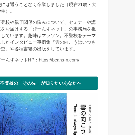
校には通うことなく卒業しました（現在21歳・大
学生）。
不登校や親子関係の悩みについて、セミナーや講
座をお届けする「
びーんずネット
」の事務局を担
当しています。趣味はマラソン。不登校をテーマ
にしたインタビュー事例集『
雲の向こうはいつも
青空
』や各種書籍の出版をしています。
びーんずネットHP：
https://beans-n.com/
不登校の「その先」が知りたいあなたへ