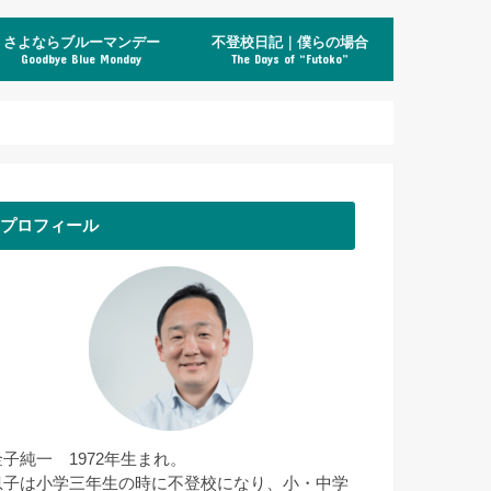
さよならブルーマンデー
不登校日記｜僕らの場合
Goodbye Blue Monday
The Days of “Futoko”
プロフィール
金子純一 1972年生まれ。
息子は小学三年生の時に不登校になり、小・中学