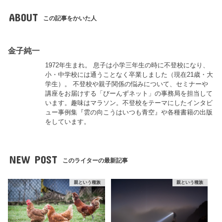
ABOUT
この記事をかいた人
金子純一
1972年生まれ。 息子は小学三年生の時に不登校になり、
小・中学校には通うことなく卒業しました（現在21歳・大
学生）。 不登校や親子関係の悩みについて、セミナーや
講座をお届けする「びーんずネット」の事務局を担当して
います。趣味はマラソン。不登校をテーマにしたインタビ
ュー事例集『雲の向こうはいつも青空』や各種書籍の出版
をしています。
NEW POST
このライターの最新記事
親という種族
親という種族