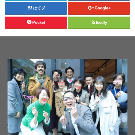
はてブ
Google+
Pocket
feedly