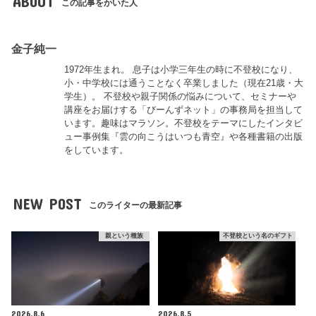
ABOUT
この記事をかいた人
金子純一
1972年生まれ。 息子は小学三年生の時に不登校になり、
小・中学校には通うことなく卒業しました（現在21歳・大
学生）。 不登校や親子関係の悩みについて、セミナーや
講座をお届けする「びーんずネット」の事務局を担当して
います。趣味はマラソン。不登校をテーマにしたインタビ
ュー事例集『雲の向こうはいつも青空』や各種書籍の出版
をしています。
NEW POST
このライターの最新記事
親という種族
不登校という名のギフト
2026.8.6
2026.8.5