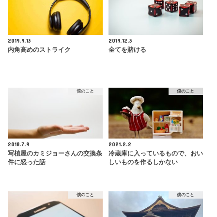
2019.9.13
2019.12.3
内角高めのストライク
全てを賭ける
僕のこと
僕のこと
2018.7.9
2021.2.2
写植屋のカミジョーさんの交換条
冷蔵庫に入っているもので、おい
件に怒った話
しいものを作るしかない
僕のこと
僕のこと