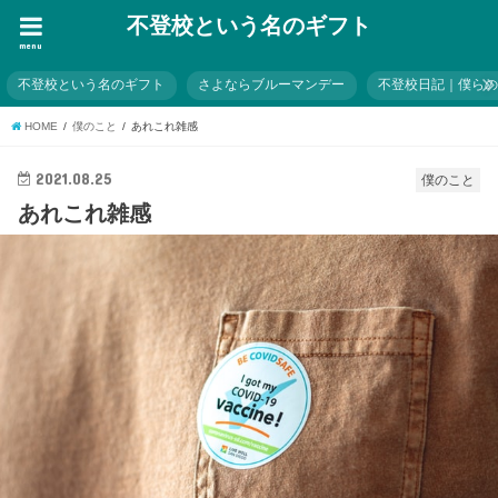
不登校という名のギフト
menu
不登校という名のギフト
さよならブルーマンデー
不登校日記｜僕ら
HOME
僕のこと
あれこれ雑感
2021.08.25
僕のこと
あれこれ雑感