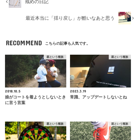
戒めの日記
最近本当に「揺り戻し」が酷いなあと思う
RECOMMEND
こちらの記事も人気です。
親という種族
親という種族
2018.10.5
2023.3.19
娘がコートを着ようとしないとき
常識、アップデートしないとね
に言う言葉
親という種族
親という種族