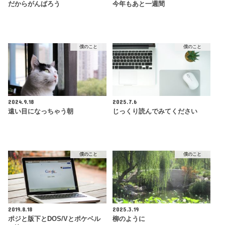
だからがんばろう
今年もあと一週間
僕のこと
僕のこと
2024.9.18
2025.7.6
遠い目になっちゃう朝
じっくり読んでみてください
僕のこと
僕のこと
2019.8.18
2025.3.19
ポジと版下とDOS/Vとポケベル
柳のように