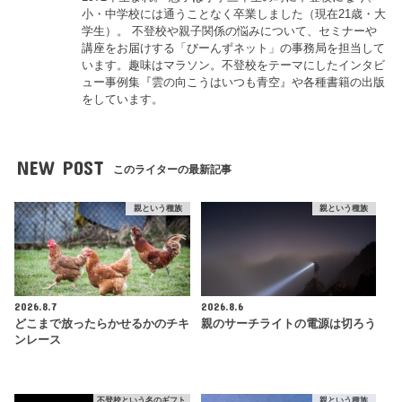
小・中学校には通うことなく卒業しました（現在21歳・大
学生）。 不登校や親子関係の悩みについて、セミナーや
講座をお届けする「びーんずネット」の事務局を担当して
います。趣味はマラソン。不登校をテーマにしたインタビ
ュー事例集『雲の向こうはいつも青空』や各種書籍の出版
をしています。
NEW POST
このライターの最新記事
親という種族
親という種族
2026.8.7
2026.8.6
どこまで放ったらかせるかのチキ
親のサーチライトの電源は切ろう
ンレース
不登校という名のギフト
親という種族